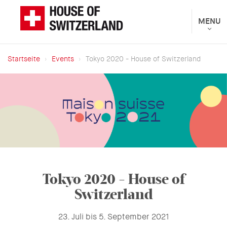
Direkt
zum
Toggle
MENU
Das
navigat
Inhalt
Eidgenössische
Departement
Startseite
Events
Tokyo 2020 - House of Switzerland
für
Breadcrumb
auswärtige
Angelegenheiten
präsentiert
Tokyo 2020 - House of
Switzerland
23. Juli bis 5. September 2021