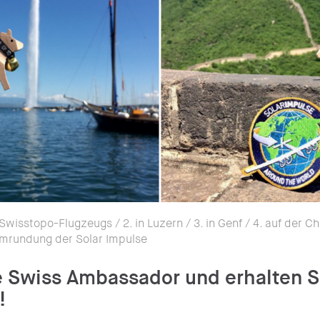
 Swisstopo-Flugzeugs / 2. in Luzern / 3. in Genf / 4. auf der 
mrundung der Solar Impulse
 Swiss Ambassador und erhalten S
!