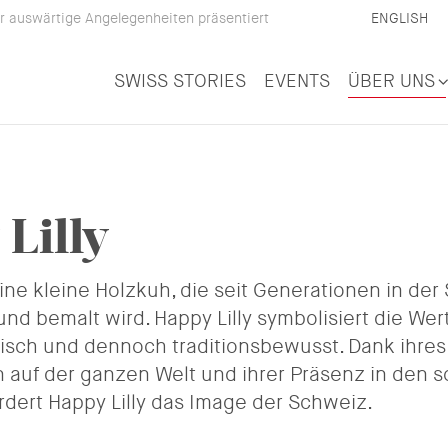
 auswärtige Angelegenheiten präsentiert
ENGLISH
rtement für auswärtige Angelegenheiten präsent
SWISS STORIES
EVENTS
ÜBER UNS
Lilly
 eine kleine Holzkuh, die seit Generationen in de
und bemalt wird. Happy Lilly symbolisiert die We
sch und dennoch traditionsbewusst. Dank ihre
 auf der ganzen Welt und ihrer Präsenz in den s
rdert Happy Lilly das Image der Schweiz.