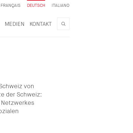
AKTIV
FRANÇAIS
DEUTSCH
ITALIANO
iert
Search
MEDIEN
KONTAKT
r Schweiz von
rte der Schweiz:
s Netzwerkes
ozialen