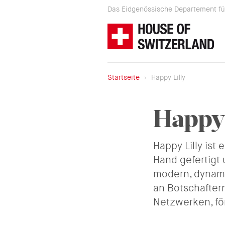
Direkt
Das Eidgenössische Departement für
zum
Das Eidgenössische Depa
Inhalt
Startseite
Happy Lilly
Breadcrumb
Happy 
Happy Lilly ist
Hand gefertigt 
modern, dynami
an Botschaftern
Netzwerken, fö