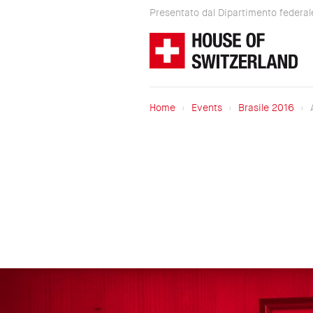
Salta
Presentato dal Dipartimento federale 
al
Presentato
contenuto
dal
principale
Dipartimento
federale
Home
Events
Brasile 2016
A
degli
Briciole
affari
di
esteri
pane