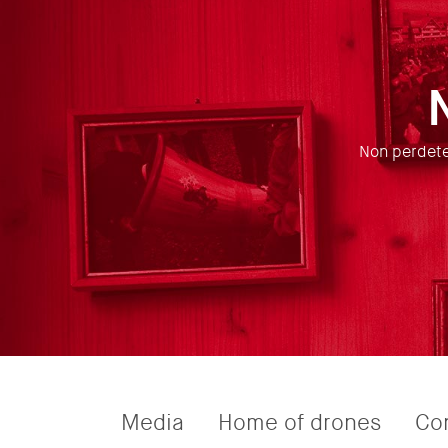
Non perdetev
Media
Home of drones
Co