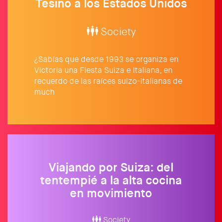
Tesino a los Estados Unidos
Society
¿Sabías que desde 1993 se organiza en
Victoria una Fiesta Suiza e Italiana, en
recuerdo de las raíces suizo-italianas de
much
Viajando por Suiza: del
tentempié a la alta cocina
en movimiento
Society