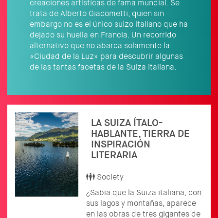
creaciones artísticas de fama mundial. Se
trata de Alberto Giacometti, quien sin
embargo no es el único suizo italiano que ha
dejado su huella en Francia. Un recorrido
alternativo que no abarca solamente la
«Ciudad de la Luz» para descubrir algunas
de las tantas facetas de la Suiza italiana.
LA SUIZA ÍTALO-
HABLANTE, TIERRA DE
INSPIRACIÓN
LITERARIA
Society
¿Sabía que la Suiza italiana, con
sus lagos y montañas, aparece
en las obras de tres gigantes de