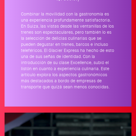
Combinar la movilidad con la gastronomía es
una experiencia profundamente satisfactoria.
En Suiza, las vistas desde las ventanillas de los
trenes son espectaculares, pero también lo es
la selección de delicias culinarias que se
pueden degustar en trenes, barcos e incluso
teleféricos. El Glacier Express ha hecho de esto
una de sus señas de identidad. Con la
introducción de su clase Excellence, subió el
listón en cuanto a experiencia culinaria. Este
artículo explora los aspectos gastronómicos
más destacados a bordo de empresas de
transporte que quizá sean menos conocidas.