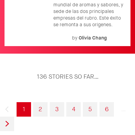
mundial de aromas y sabores, y
sede de las dos principales
empresas del rubro. Este éxito
se remonta a sus orígenes.
by
Olivia
Chang
136 STORIES SO FAR…
Paginación
Página
Página
Página
Página
Página
Página
Página
1
2
3
4
5
6
…
anterior
actual
Siguiente
página