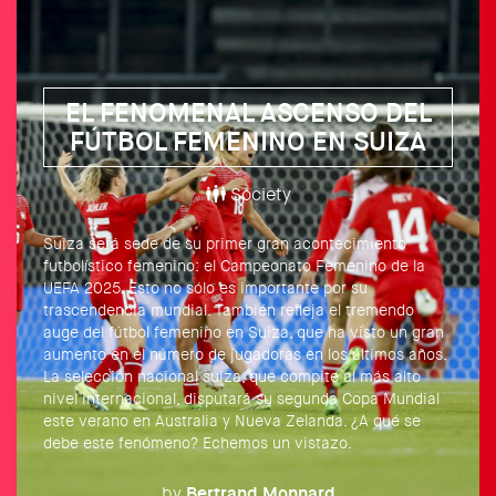
EL FENOMENAL ASCENSO DEL
FÚTBOL FEMENINO EN SUIZA
Society
Suiza será sede de su primer gran acontecimiento
futbolístico femenino: el Campeonato Femenino de la
UEFA 2025. Esto no sólo es importante por su
trascendencia mundial. También refleja el tremendo
auge del fútbol femenino en Suiza, que ha visto un gran
aumento en el número de jugadoras en los últimos años.
La selección nacional suiza, que compite al más alto
nivel internacional, disputará su segunda Copa Mundial
este verano en Australia y Nueva Zelanda. ¿A qué se
debe este fenómeno? Echemos un vistazo.
by
Bertrand
Monnard