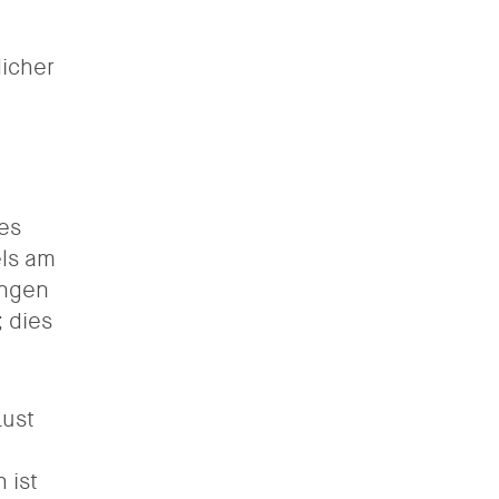
licher
des
els am
ungen
 dies
Lust
 ist