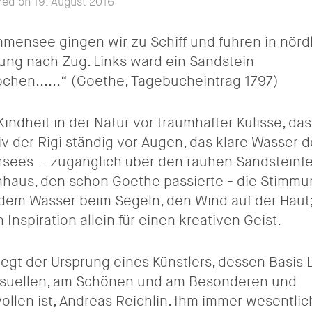
hed on 19. August 2016
mmensee gingen wir zu Schiff und fuhren in nörd
ung nach Zug. Links ward ein Sandstein
chen......“ (Goethe, Tagebucheintrag 1797)
Kindheit in der Natur vor traumhafter Kulisse, das
v der Rigi ständig vor Augen, das klare Wasser 
sees - zugänglich über den rauhen Sandsteinf
nhaus, den schon Goethe passierte - die Stimm
dem Wasser beim Segeln, den Wind auf der Haut;
 Inspiration allein für einen kreativen Geist.
liegt der Ursprung eines Künstlers, dessen Basis 
isuellen, am Schönen und am Besonderen und
ollen ist, Andreas Reichlin. Ihm immer wesentlich