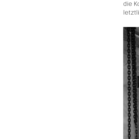
die K
letzt