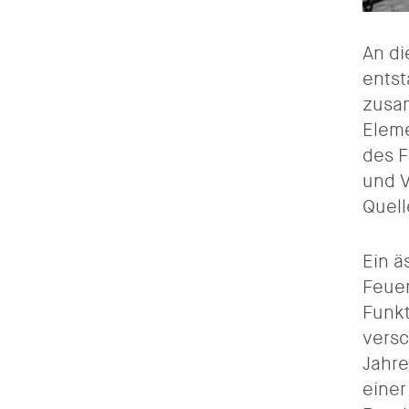
An di
entst
zusam
Eleme
des F
und V
Quell
Ein ä
Feuer
Funkt
versc
Jahre
einer