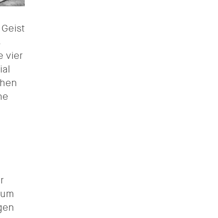
 Geist
s
 vier
ial
ehen
ne
r
dum
igen