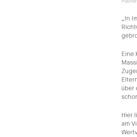
Publis
„In I
Richt
gebro
Eine 
Massi
Zuger
Elter
über 
schon
Hier 
am V
Wertv