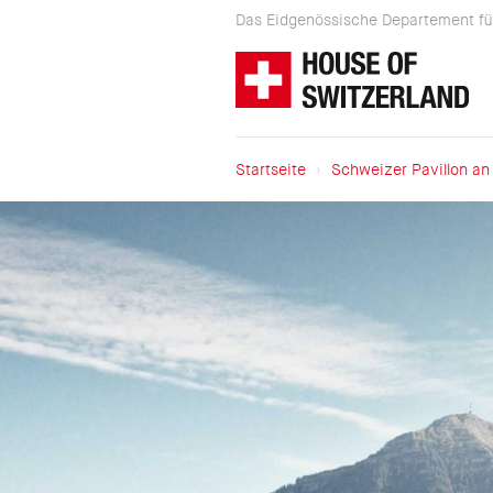
Direkt
Das Eidgenössische Departement für
zum
Das
Inhalt
Eidgenössische
Departement
für
Startseite
Schweizer Pavillon an
auswärtige
Breadcrumb
Angelegenheiten
präsentiert