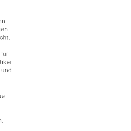
hn
gen
cht.
für
tiker
n und
ue
n.