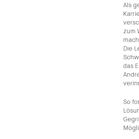
Als g
Karri
versc
zum W
macht
Die L
Schwi
das E
Andre
verin
So fo
Lösun
Gegri
Mögli