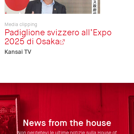
Media clipping
Padiglione svizzero all’Expo
2025 di Osaka
Kansai TV
News from the house
Non perdetevi le ultime notizie sulla House of