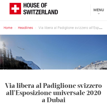
Salta
al
Toggle
MENU
Presentato
navigat
contenuto
dal
principale
Dipartimento
Home
Headlines
Via libera al Padiglione svizzero all’Esposizione universale 2020 a Dubai
federale
Briciole
degli
di
affari
pane
esteri
Via libera al Padiglione svizzero
all’Esposizione universale 2020
a Dubai