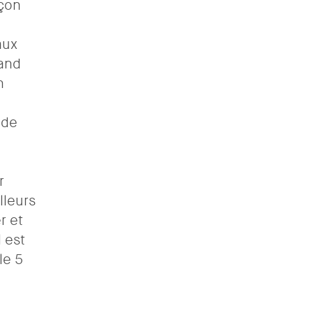
çon
aux
mand
n
 de
r
lleurs
r et
l est
le 5