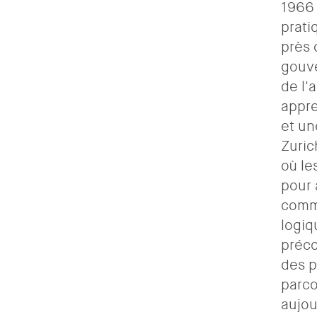
1966 
prati
près 
gouve
de l'
appre
et un
Zuric
où le
pour 
comme
logiq
préco
des p
parco
aujou