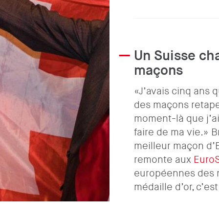
Un Suisse ch
maçons
«J’avais cinq ans q
des maçons retaper
moment-là que j’ai
faire de ma vie.» B
meilleur maçon d’E
remonte aux
EuroS
européennes des m
médaille d’or, c’est