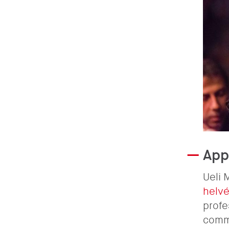
App
Ueli 
helvé
profe
comme