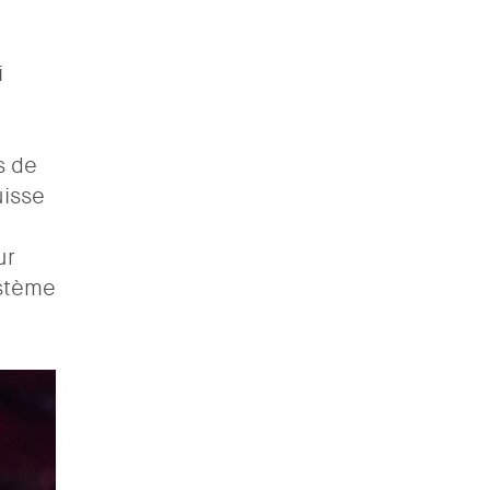
i
s de
uisse
ur
ystème