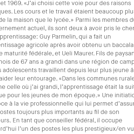
et 1969. «J’ai choisi cette voie pour des raisons
ques. Les cours et le travail étaient beaucoup plu
de la maison que le lycée.
» Parmi les membres d
rnement actuel, ils sont deux à avoir pris le ch
apprentissage: Guy Parmelin, qui a fait un
ntissage agricole après avoir obtenu un baccal
e maturité fédérale, et Ueli Maurer.
Fils de paysan
hois de 67 ans a grandi dans une région de ca
s adolescents travaillent depuis leur plus jeune 
aider leur entourage. «Dans les communes rural
 celle où j’ai grandi, l’apprentissage était la sui
ue pour les jeunes de mon époque.» Une initiati
ce à la vie professionnelle qui lui permet d’ass
ostes toujours plus importants au fil de son
urs. En tant que conseiller fédéral, il occupe
rd’hui l’un des postes les plus prestigieux/en v