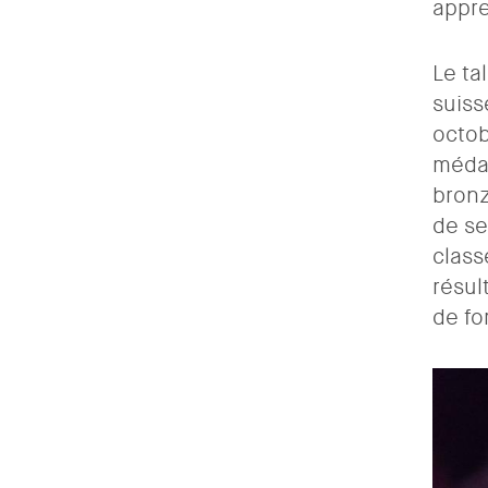
appre
Le ta
suiss
octob
médai
bronz
de se
class
résul
de fo