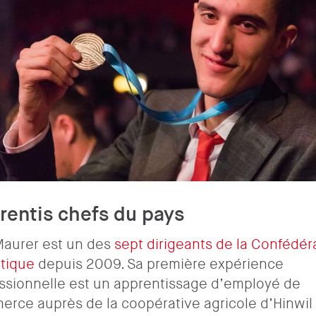
rentis chefs du pays
Maurer est un des
sept dirigeants de la Confédér
tique
depuis 2009. Sa première expérience
ssionnelle est un apprentissage d’employé de
rce auprès de la coopérative agricole d’Hinwil