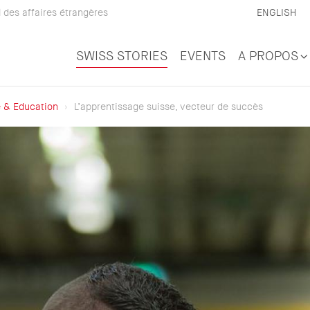
 des affaires étrangères
ENGLISH
SWISS STORIES
EVENTS
A PROPOS
 & Education
L’apprentissage suisse, vecteur de succès