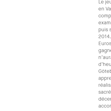
Le j
en Va
compé
exame
puis 
2014.
Euros
gagne
n’aur
d’heu
Göteb
appre
réali
sacré
décem
accom