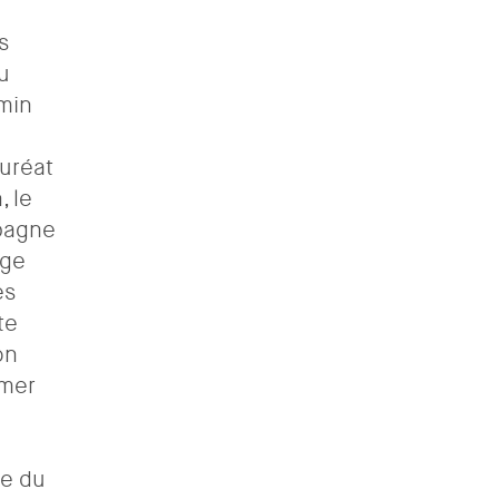
s
u
emin
auréat
, le
mpagne
âge
es
te
on
umer
ue du