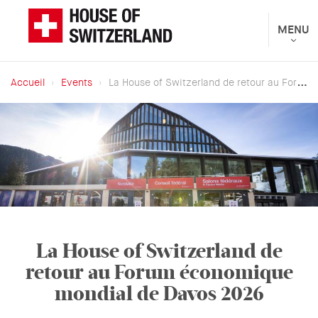
Aller
au
Toggle
MENU
Présenté
navigat
contenu
par
principal
le
Accueil
Events
La House of Switzerland de retour au Forum économique mondial de Davos 2026
Département
Fil
fédéral
d'Ariane
des
affaires
étrangères
La House of Switzerland de
retour au Forum économique
mondial de Davos 2026