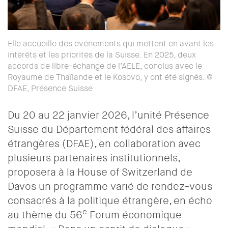
Elle accueille des événements qui mettent en avant les
intérêts et les priorités de la Suisse. En 2025, deux
accords de libre-échange de l’AELE, conclus avec le
Royaume de Thaïlande et le Kosovo, y ont été signés. ©
DFAE, Présence Suisse
Du 20 au 22 janvier 2026, l’unité Présence
Suisse du Département fédéral des affaires
étrangères (DFAE), en collaboration avec
plusieurs partenaires institutionnels,
proposera à la House of Switzerland de
Davos un programme varié de rendez-vous
consacrés à la politique étrangère, en écho
e
au thème du 56
Forum économique