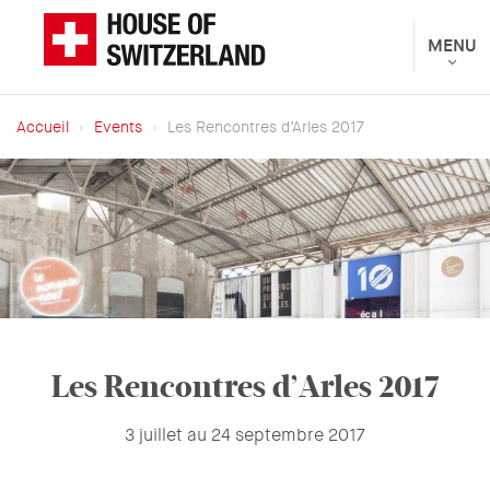
Aller
au
Toggle
MENU
Présenté
navigat
contenu
par
principal
le
Accueil
Events
Les Rencontres d’Arles 2017
Département
Fil
fédéral
d'Ariane
des
affaires
étrangères
Les Rencontres d’Arles 2017
3 juillet au 24 septembre 2017